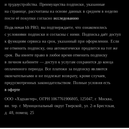
тратите много времени на поиск и вручную поднимаете
и трудоустройства. Преимущества подписки, указанные
резюме
на странице, рассчитаны на основе данных в среднем в неделю
после её покупки согласно
хотите сравнить себя с конкурентами и оценить шансы
исследованию
Подключая hh PRO, вы подтверждаете, что ознакомились
с условиями подписки и согласны с ними. Подписка даёт доступ
к функциям сервиса на срок, указанный при оформлении. Если
не отменить подписку, она автоматически продлится на тот же
срок. Вы имеете право в любое время отменить подписку
в личном кабинете — доступ к услугам сохранится до конца
оплаченного периода. Все платежи за подписку являются
окончательными и не подлежат возврату, кроме случаев,
предусмотренных законодательством. Полные условия есть
в оферте
ООО «Хэдхантер», ОГРН 1067761906805, 125047, г. Москва,
вн. тер. г. Муниципальный округ Тверской, ул. 2-я Брестская,
д. 48, помещ. 25